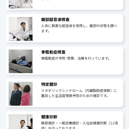
腹部超音波検査
人体に無害な超音波を使用し、腹部の状態を調べ
ます。
骨粗鬆症検査
骨粗鬆症の予防･啓蒙、治療を行っています。
特定健診
メタボリックシンドローム（内蔵脂肪症候群）に
着目した生活習慣病予防のための健診です。
健康診断
簡易健診・一般定期健診・入社前健康診断［11項
目］を行っております。