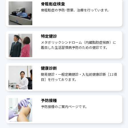
骨粗鬆症検査
骨粗鬆症の予防･啓蒙、治療を行っています。
特定健診
メタボリックシンドローム（内蔵脂肪症候群）に
着目した生活習慣病予防のための健診です。
健康診断
簡易健診・一般定期健診・入社前健康診断［11項
目］を行っております。
予防接種
予防接種のご案内ページです。