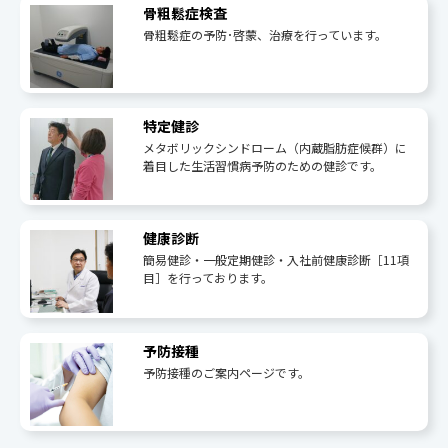
骨粗鬆症検査
骨粗鬆症の予防･啓蒙、治療を行っています。
特定健診
メタボリックシンドローム（内蔵脂肪症候群）に
着目した生活習慣病予防のための健診です。
健康診断
簡易健診・一般定期健診・入社前健康診断［11項
目］を行っております。
予防接種
予防接種のご案内ページです。