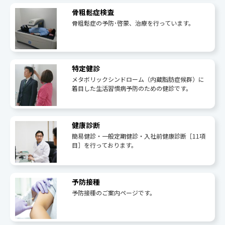
骨粗鬆症検査
骨粗鬆症の予防･啓蒙、治療を行っています。
特定健診
メタボリックシンドローム（内蔵脂肪症候群）に
着目した生活習慣病予防のための健診です。
健康診断
簡易健診・一般定期健診・入社前健康診断［11項
目］を行っております。
予防接種
予防接種のご案内ページです。